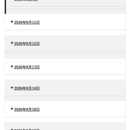
タ
（水）
ー
ー
セ
横
港
ン
浜
南
タ
2026年8月11日
市
（木）
ー
大
セ
港
金
ン
南
沢
2026年8月12日
タ
（金）
ー
セ
脳
港
ン
卒
南
タ
2026年8月13日
中
（火）
ー
セ
セ
港
ン
ン
南
タ
2026年8月14日
タ
（水）
ー
ー
セ
港
ン
南
2026年8月18日
タ
（木）
ー
セ
港
ン