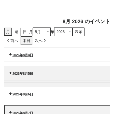
8月 2026 のイベント
月
週
日
月
年
前へ
本日
次へ
2026年8月4日
セ
ン
2026年8月5日
タ
ー
セ
脳
港
ン
卒
南
タ
2026年8月6日
中
（火）
ー
セ
セ
港
ン
ン
南
タ
2026年8月7日