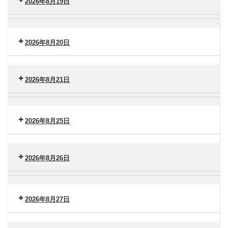
南
2026年8月19日
タ
（金）
ー
セ
脳
港
ン
卒
南
タ
2026年8月20日
中
（火）
ー
セ
セ
港
ン
ン
南
タ
2026年8月21日
タ
（水）
ー
ー
セ
横
港
ン
浜
南
タ
2026年8月25日
市
（木）
ー
大
セ
港
金
ン
南
沢
2026年8月26日
タ
（金）
ー
セ
脳
港
ン
卒
南
タ
2026年8月27日
中
（火）
ー
セ
セ
港
ン