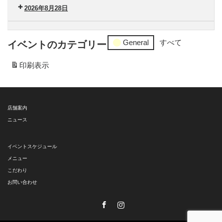
ン
南
タ
2026年8月28日
タ
（水）
ー
ー
セ
港
ン
General
すべて
イベントのカテゴリー
南
タ
（木）
ー
印刷
表示
港
南
（金）
店舗案内
ニュース
イベントスケジュール
メニュー
こだわり
お問い合わせ
Facebook
Instagram