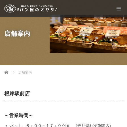
店舗案内
Home
店舗案内
根岸駅前店
～営業時間～
水～土 ８：００～１７：００頃 （売り切れ次第閉店）