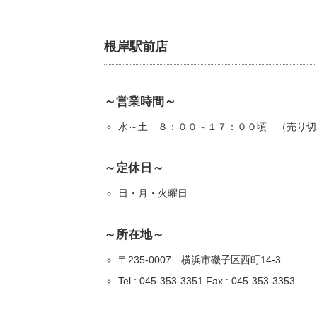
根岸駅前店
～営業時間～
水～土 ８：００～１７：００頃 （売り切
～定休日～
日・月・火曜日
～所在地～
〒235-0007 横浜市磯子区西町14-3
Tel : 045-353-3351 Fax : 045-353-3353