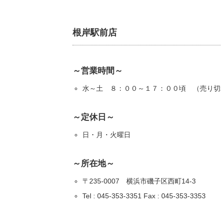
根岸駅前店
～営業時間～
水～土 ８：００～１７：００頃 （売り切
～定休日～
日・月・火曜日
～所在地～
〒235-0007 横浜市磯子区西町14-3
Tel : 045-353-3351 Fax : 045-353-3353