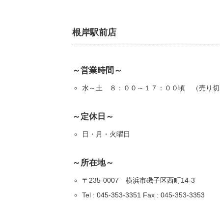
根岸駅前店
～営業時間～
水～土 ８：００～１７：００頃 （売り切
～定休日～
日・月・火曜日
～所在地～
〒235-0007 横浜市磯子区西町14-3
Tel : 045-353-3351 Fax : 045-353-3353