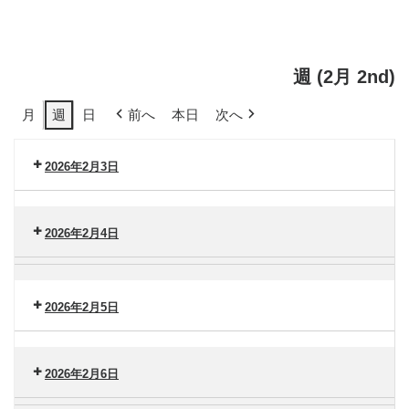
週 (2月 2nd)
月
週
日
前へ
本日
次へ
2026年2月3日
セ
ン
2026年2月4日
タ
ー
セ
脳
港
ン
卒
南
タ
2026年2月5日
中
（火）
ー
セ
セ
港
ン
ン
南
タ
2026年2月6日
タ
（水）
ー
ー
セ