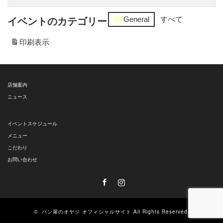
横
港
ン
浜
南
General
すべて
イベントのカテゴリー
タ
市
（木）
ー
大
印刷
表示
港
金
南
沢
（金）
店舗案内
ニュース
イベントスケジュール
メニュー
こだわり
お問い合わせ
Facebook
Instagram
©
パン屋のオヤジ オフィシャルサイト
All Rights Reserved.