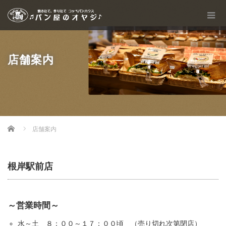
店舗案内
Home
店舗案内
根岸駅前店
～営業時間～
水～土 ８：００～１７：００頃 （売り切れ次第閉店）