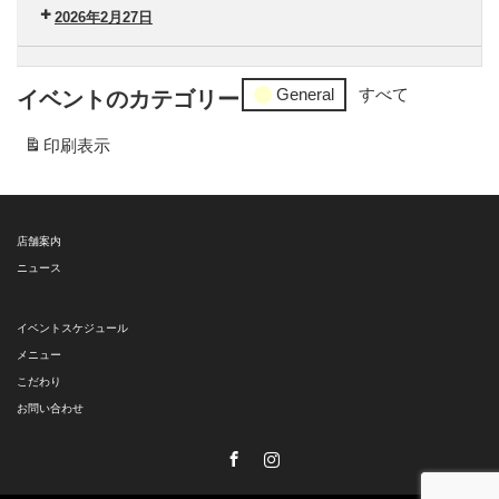
ン
南
タ
2026年2月27日
タ
（水）
ー
ー
セ
港
ン
General
すべて
イベントのカテゴリー
南
タ
（木）
ー
印刷
表示
港
南
（金）
店舗案内
ニュース
イベントスケジュール
メニュー
こだわり
お問い合わせ
Facebook
Instagram