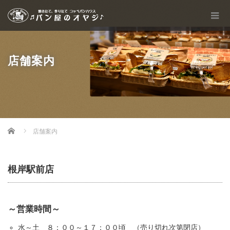
店舗案内
Home
店舗案内
根岸駅前店
～営業時間～
水～土 ８：００～１７：００頃 （売り切れ次第閉店）