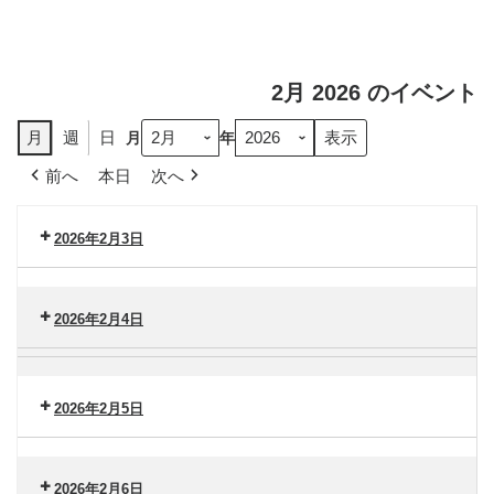
2月 2026 のイベント
月
週
日
月
年
前へ
本日
次へ
2026年2月3日
セ
ン
2026年2月4日
タ
ー
セ
脳
港
ン
卒
南
タ
2026年2月5日
中
（火）
ー
セ
セ
港
ン
ン
南
タ
2026年2月6日