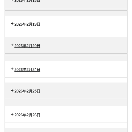
南
2026年2月18日
タ
（金）
ー
セ
脳
港
ン
卒
南
タ
2026年2月19日
中
（火）
ー
セ
セ
港
ン
ン
南
タ
2026年2月20日
タ
（水）
ー
ー
セ
横
港
ン
浜
南
タ
2026年2月24日
市
（木）
ー
大
セ
港
金
ン
南
沢
2026年2月25日
タ
（金）
ー
セ
脳
港
ン
卒
南
タ
2026年2月26日
中
（火）
ー
セ
セ
港
ン