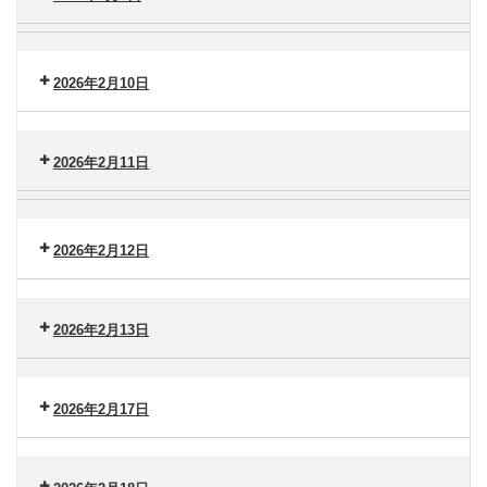
タ
（水）
ー
ー
セ
横
港
ン
浜
南
タ
2026年2月10日
市
（木）
ー
大
セ
港
金
ン
南
沢
2026年2月11日
タ
（金）
ー
セ
脳
港
ン
卒
南
タ
2026年2月12日
中
（火）
ー
セ
セ
港
ン
ン
南
タ
2026年2月13日
タ
（水）
ー
ー
セ
港
ン
南
2026年2月17日
タ
（木）
ー
セ
港
ン