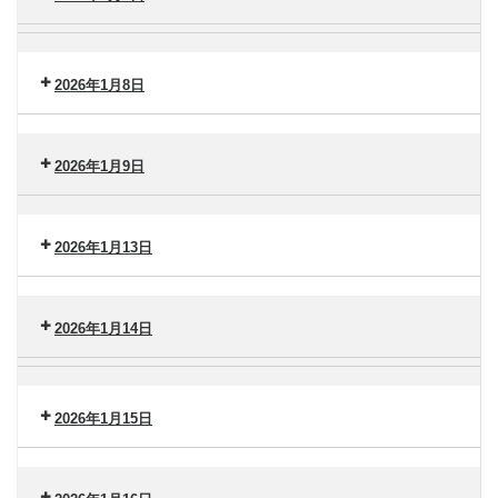
タ
（金）
ー
セ
脳
港
ン
卒
南
タ
2026年1月8日
中
（火）
ー
セ
セ
港
ン
ン
南
タ
2026年1月9日
タ
（水）
ー
ー
セ
港
ン
南
2026年1月13日
タ
（木）
ー
セ
港
ン
南
2026年1月14日
タ
（金）
ー
セ
脳
港
ン
卒
南
タ
2026年1月15日
中
（火）
ー
セ
セ
港
ン
ン
南