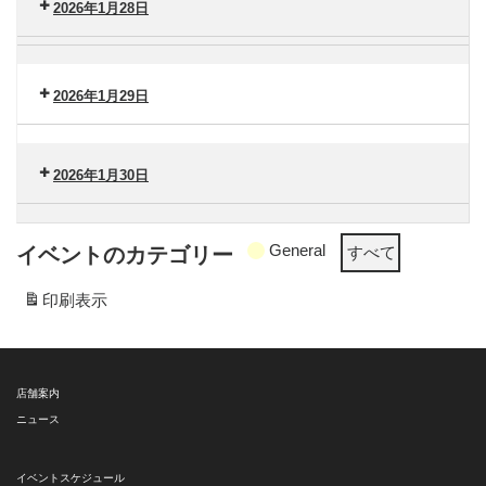
南
2026年1月28日
タ
（金）
ー
セ
脳
港
ン
卒
南
タ
2026年1月29日
中
（火）
ー
セ
セ
港
ン
ン
南
タ
2026年1月30日
タ
（水）
ー
ー
セ
港
ン
General
イベントのカテゴリー
すべて
南
タ
（木）
ー
印刷
表示
港
南
（金）
店舗案内
ニュース
イベントスケジュール