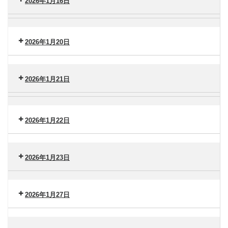
タ
2026年1月16日
タ
（水）
ー
ー
セ
横
港
ン
浜
南
タ
2026年1月20日
市
（木）
ー
大
セ
港
金
ン
南
沢
2026年1月21日
タ
（金）
ー
セ
脳
港
ン
卒
南
タ
2026年1月22日
中
（火）
ー
セ
セ
港
ン
ン
南
タ
2026年1月23日
タ
（水）
ー
ー
セ
港
ン
南
2026年1月27日
タ
（木）
ー
セ
港
ン