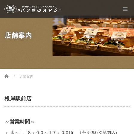
店舗案内
Home
店舗案内
根岸駅前店
～営業時間～
水～土 ８：００～１７：００頃 （売り切れ次第閉店）