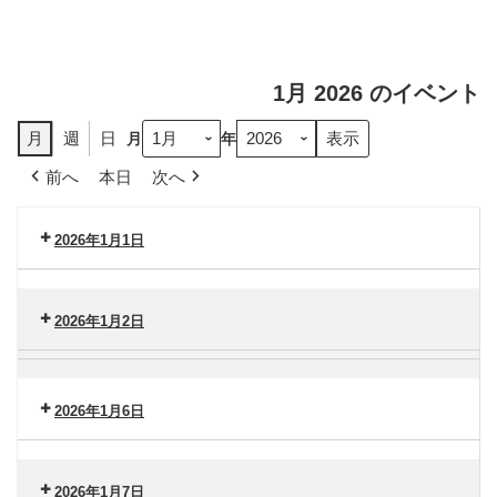
1月 2026 のイベント
月
週
日
月
年
前へ
本日
次へ
2026年1月1日
セ
ン
2026年1月2日
タ
ー
セ
横
港
ン
浜
南
タ
2026年1月6日
市
（木）
ー
大
セ
港
金
ン
南
沢
2026年1月7日