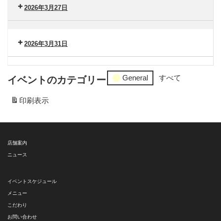
ン
南
タ
2026年3月27日
タ
（水）
ー
ー
セ
港
ン
南
2026年3月31日
タ
（木）
ー
セ
港
ン
General
すべて
イベントのカテゴリー
南
タ
（金）
ー
印刷
表示
港
南
（火）
店舗案内
ニュース
イベントスケジュール
メニュー
こだわり
お問い合わせ