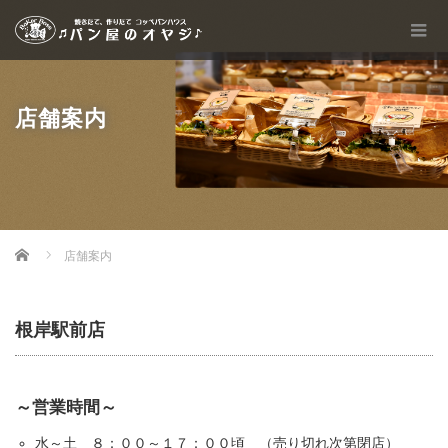
店舗案内
Home
店舗案内
根岸駅前店
～営業時間～
水～土 ８：００～１７：００頃 （売り切れ次第閉店）