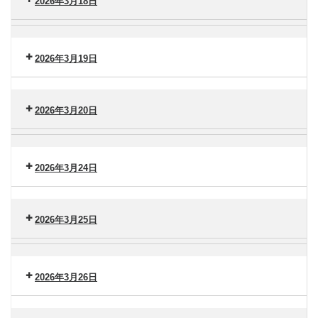
南
2026年3月18日
タ
（金）
ー
セ
脳
港
ン
卒
南
タ
2026年3月19日
中
（火）
ー
セ
セ
港
ン
ン
南
タ
2026年3月20日
タ
（水）
ー
ー
セ
横
港
ン
浜
南
タ
2026年3月24日
市
（木）
ー
大
セ
港
金
ン
南
沢
2026年3月25日
タ
（金）
ー
セ
脳
港
ン
卒
南
タ
2026年3月26日
中
（火）
ー
セ
セ
港
ン