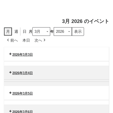
3月 2026 のイベント
月
週
日
月
年
前へ
本日
次へ
2026年3月3日
セ
ン
2026年3月4日
タ
ー
セ
脳
港
ン
卒
南
タ
2026年3月5日
中
（火）
ー
セ
セ
港
ン
ン
南
タ
2026年3月6日