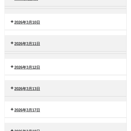
タ
（水）
ー
ー
セ
横
港
ン
浜
南
タ
2026年3月10日
市
（木）
ー
大
セ
港
金
ン
南
沢
2026年3月11日
タ
（金）
ー
セ
脳
港
ン
卒
南
タ
2026年3月12日
中
（火）
ー
セ
セ
港
ン
ン
南
タ
2026年3月13日
タ
（水）
ー
ー
セ
港
ン
南
2026年3月17日
タ
（木）
ー
セ
港
ン