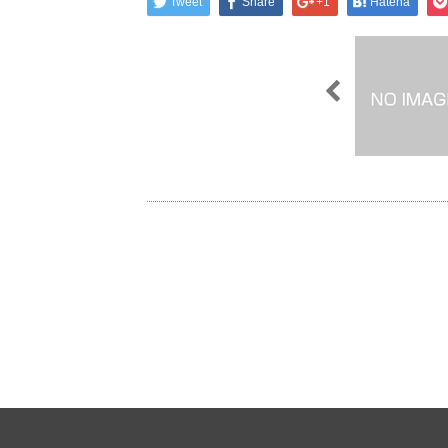
Tweet
Share
+1
Hatena