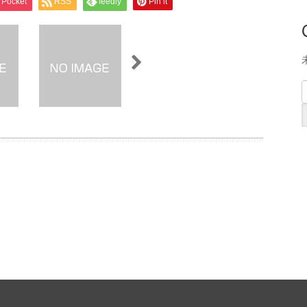
Pocket
RSS
feedly
Pin it