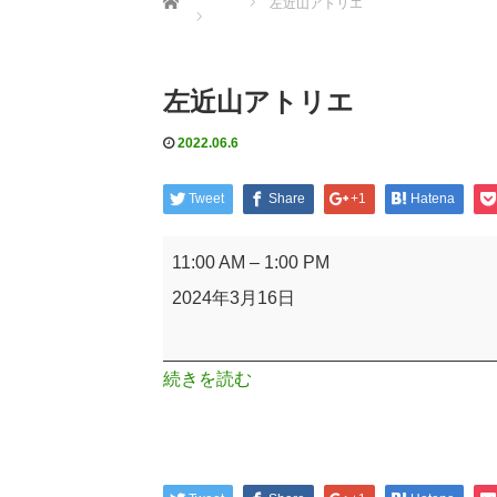
左近山アトリエ
左近山アトリエ
2022.06.6
Tweet
Share
+1
Hatena
左
11:00 AM
–
1:00 PM
近
2024年3月16日
山
ア
続きを読む
ト
リ
エ